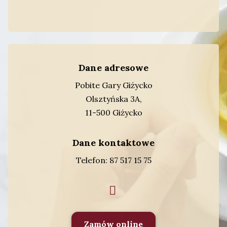
Dane adresowe
Pobite Gary Giżycko
Olsztyńska 3A,
11-500 Giżycko
Dane kontaktowe
Telefon:
87 517 15 75
Zamów online